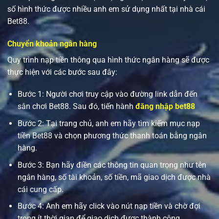
số hình thức được nhiều anh em sử dụng nhất tại nhà cái
Bet88.
Chuyển khoản ngân hàng
Quy trình nạp tiền thông qua hình thức ngân hàng sẽ được
thực hiện với các bước sau đây:
Bước 1: Người chơi truy cập vào đường link dẫn đến
sân chơi Bet88. Sau đó, tiến hành
đăng nhập bet88
Bước 2: Tại trang chủ, anh em hãy tìm kiếm mục nạp
tiền Bet88 và chọn phương thức thanh toán bằng ngân
hàng.
Bước 3: Bạn hãy điền các thông tin quan trọng như tên
ngân hàng, số tài khoản, số tiền, mã giao dịch được nhà
cái cung cấp.
Bước 4: Anh em hãy click vào nút nạp tiền và chờ đợi
trong ít thời gian để giao dịch được thành công.