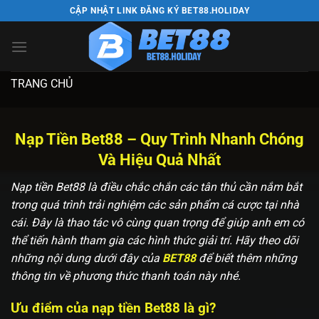
Chuyển
CẬP NHẬT LINK ĐĂNG KÝ BET88.HOLIDAY
đến
nội
dung
TRANG CHỦ
Nạp Tiền Bet88 – Quy Trình Nhanh Chóng
Và Hiệu Quả Nhất
Nạp tiền Bet88 là điều chắc chắn các tân thủ cần nắm bắt
trong quá trình trải nghiệm các sản phẩm cá cược tại nhà
cái. Đây là thao tác vô cùng quan trọng để giúp anh em có
thể tiến hành tham gia các hình thức giải trí. Hãy theo dõi
những nội dung dưới đây của
BET88
để biết thêm những
thông tin về phương thức thanh toán này nhé.
Ưu điểm của nạp tiền Bet88 là gì?