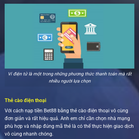
Ví điện tử là một trong những phương thức thanh toán mà rất
nhiều người lựa chọn
Thẻ cào điện thoại
Với cách nạp tiền Bet88 bằng thẻ cào điện thoại vô cùng
đơn giản và rất hiệu quả. Anh em chỉ cần chọn nhà mạng
phù hợp và nhập đúng mã thẻ là có thể thực hiện giao dịch
vô cùng nhanh chóng.