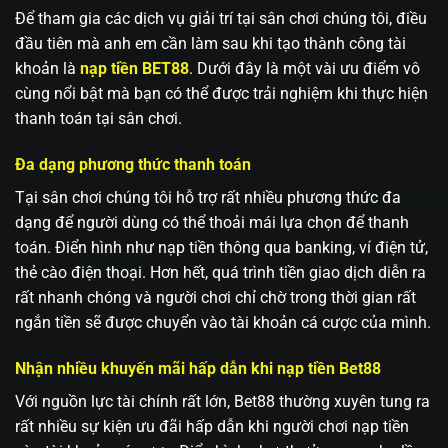
Để tham gia các dịch vụ giải trí tại sân chơi chúng tôi, điều
đầu tiên mà anh em cần làm sau khi tạo thành công tài
khoản là
nạp tiền BET88
. Dưới đây là một vài ưu điểm vô
cùng nổi bật mà bạn có thể được trải nghiệm khi thực hiện
thanh toán tại sân chơi.
Đa dạng phương thức thanh toán
Tại sân chơi chúng tôi hỗ trợ rất nhiều phương thức đa
dạng để người dùng có thể thoải mái lựa chọn để thanh
toán. Điển hình như nạp tiền thông qua banking, ví điện tử,
thẻ cào điện thoại. Hơn hết, quá trình tiền giao dịch diễn ra
rất nhanh chóng và người chơi chỉ chờ trong thời gian rất
ngắn tiền sẽ được chuyển vào tài khoản cá cược của mình.
Nhận nhiều khuyến mãi hấp dẫn khi nạp tiền Bet88
Với nguồn lực tài chính rất lớn, Bet88 thường xuyên tung ra
rất nhiều sự kiện ưu đãi hấp dẫn khi người chơi nạp tiền