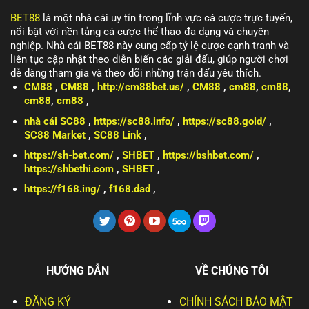
BET88
là một nhà cái uy tín trong lĩnh vực cá cược trực tuyến,
nổi bật với nền tảng cá cược thể thao đa dạng và chuyên
nghiệp. Nhà cái BET88 này cung cấp tỷ lệ cược cạnh tranh và
liên tục cập nhật theo diễn biến các giải đấu, giúp người chơi
dễ dàng tham gia và theo dõi những trận đấu yêu thích.
CM88
,
CM88
,
http://cm88bet.us/
,
CM88
,
cm88
,
cm88
,
cm88
,
cm88
,
nhà cái SC88
,
https://sc88.info/
,
https://sc88.gold/
,
SC88 Market
,
SC88 Link
,
https://sh-bet.com/
,
SHBET
,
https://bshbet.com/
,
https://shbethi.com
,
SHBET
,
https://f168.ing/
,
f168.dad
,
HƯỚNG DẪN
VỀ CHÚNG TÔI
ĐĂNG KÝ
CHÍNH SÁCH BẢO MẬT